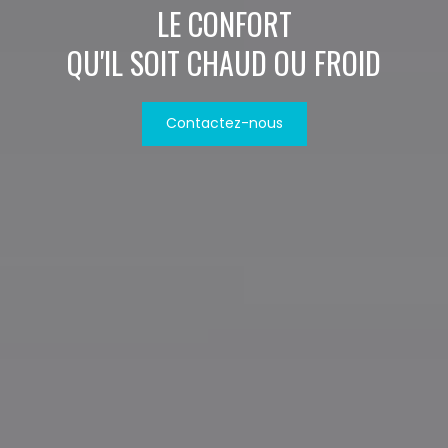
LE CONFORT
QU'IL SOIT CHAUD OU FROID
Contactez-nous