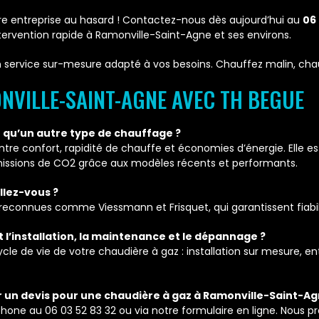
otre entreprise au hasard ! Contactez-nous dès aujourd’hui au
06 
ntervention rapide à Ramonville-Saint-Agne et ses environs.
t un service sur-mesure adapté à vos besoins. Chauffez malin, cha
NVILLE-SAINT-AGNE AVEC TH BEGUE
ôt qu’un autre type de chauffage ?
tre confort, rapidité de chauffe et économies d’énergie. Elle e
missions de CO2 grâce aux modèles récents et performants.
llez-vous ?
econnues comme Viessmann et Frisquet, qui garantissent fiabili
 l’installation, la maintenance et le dépannage ?
e de vie de votre chaudière à gaz : installation sur mesure, ent
un devis pour une chaudière à gaz à Ramonville-Saint-Ag
one au 06 03 52 83 32 ou via notre formulaire en ligne. Nous p