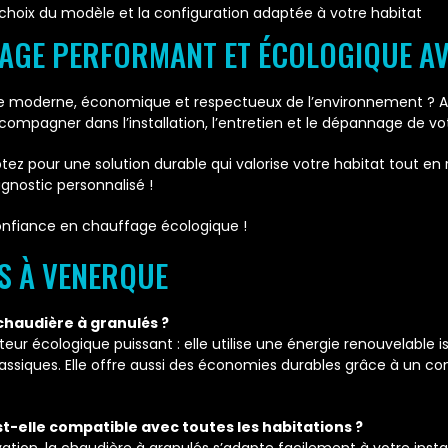
oix du modèle et la configuration adaptée à votre habitat
FAGE PERFORMANT ET ÉCOLOGIQUE AV
e moderne, économique et respectueux de l’environnement ? Ave
mpagner dans l’installation, l’entretien et le dépannage de vo
optez pour une solution durable qui valorise votre habitat tout 
agnostic personnalisé !
confiance en chauffage écologique !
S À VENERQUE
 chaudière à granulés ?
 écologique puissant : elle utilise une énergie renouvelable i
assiques. Elle offre aussi des économies durables grâce à un c
est-elle compatible avec toutes les habitations ?
on, la chaudière à granulés s’adapte facilement à votre install