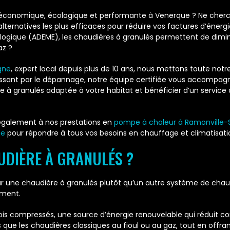
 économique, écologique et performante à Venerque ? Ne cherc
ternatives les plus efficaces pour réduire vos factures d’énerg
ologique (ADEME), les chaudières à granulés permettent de dimi
az ?
gne
, expert local depuis plus de 10 ans, nous mettons toute not
passant par le dépannage, notre équipe certifiée vous accompa
 à granulés adaptée à votre habitat et bénéficier d’un service
z également à nos prestations en
pompe à chaleur à Ramonville-
ne
pour répondre à tous vos besoins en chauffage et climatisati
UDIÈRE À GRANULÉS ?
ne chaudière à granulés plutôt qu’un autre système de chauffa
ement.
 bois compressés, une source d’énergie renouvelable qui réduit 
 que les chaudières classiques au fioul ou au gaz, tout en offr